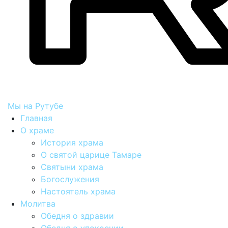
Мы на Рутубе
Главная
О храме
История храма
О святой царице Тамаре
Святыни храма
Богослужения
Настоятель храма
Молитва
Обедня о здравии