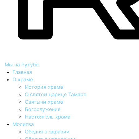
Мы на Рутубе
Главная
О храме
История храма
О святой царице Тамаре
Святыни храма
Богослужения
Настоятель храма
Молитва
Обедня о здравии