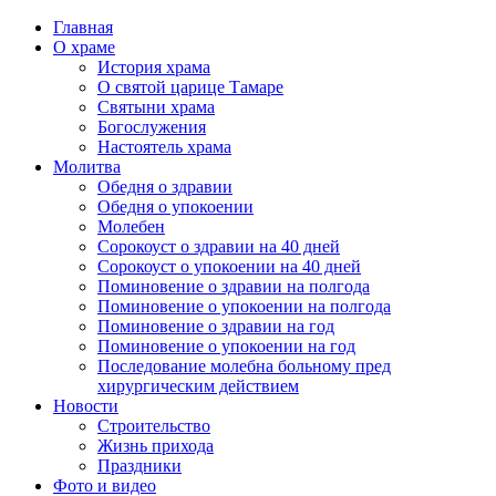
Главная
О храме
История храма
О святой царице Тамаре
Святыни храма
Богослужения
Настоятель храма
Молитва
Обедня о здравии
Обедня о упокоении
Молебен
Сорокоуст о здравии на 40 дней
Сорокоуст о упокоении на 40 дней
Поминовение о здравии на полгода
Поминовение о упокоении на полгода
Поминовение о здравии на год
Поминовение о упокоении на год
Последование молебна больному пред
хирургическим действием
Новости
Строительство
Жизнь прихода
Праздники
Фото и видео