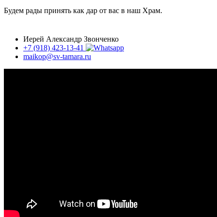
Будем рады принять как дар от вас в наш Храм.
Иерей Александр Звонченко
+7 (918) 423-13-41
maikop@sv-tamara.ru