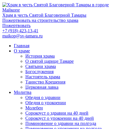
Храм в честь Святой Благоверной Тамары
Пожертвовать на строительство храма
Пожертвовать
+7 (918) 423-13-41
maikop@sv-tamara.ru
Главная
О храме
История храма
О святой царице Тамаре
Святыни храма
Богослужения
Настоятель храма
Таинство Крещения
Церковная лавка
Молитва
Обедня о здравии
Обедня о упокоении
Молебен
Сорокоуст о здравии на 40 дней
Сорокоуст о упокоении на 40 дней
Поминовение о здравии на полгода
Поминовение о упокоении на полгода