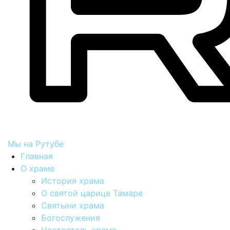
Мы на Рутубе
Главная
О храме
История храма
О святой царице Тамаре
Святыни храма
Богослужения