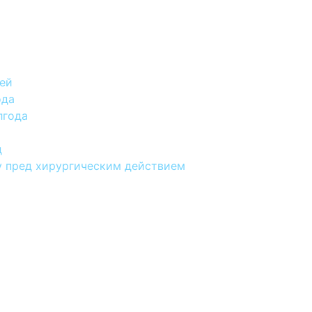
ней
ода
лгода
д
 пред хирургическим действием