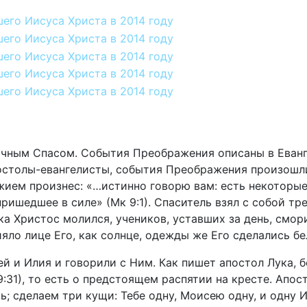
чным Спасом. События Преображения описаны в Еванге
остолы-евангелисты, события Преображения произошли 
жием произнес: «…истинно говорю вам: есть некоторые
ришедшее в силе» (Мк 9:1). Спаситель взял с собой тр
ка Христос молился, учеников, уставших за день, смор
яло лице Его, как солнце, одежды же Его сделались бел
 и Илия и говорили с Ним. Как пишет апостол Лука, б
:31), то есть о предстоящем распятии на кресте. Апос
ь; сделаем три кущи: Тебе одну, Моисею одну, и одну И