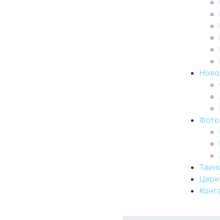
Ново
Фото
Таин
Церк
Конт