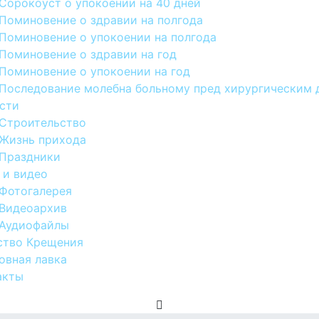
Сорокоуст о упокоении на 40 дней
Поминовение о здравии на полгода
Поминовение о упокоении на полгода
Поминовение о здравии на год
Поминовение о упокоении на год
Последование молебна больному пред хирургическим 
сти
Строительство
Жизнь прихода
Праздники
 и видео
Фотогалерея
Видеоархив
Аудиофайлы
ство Крещения
овная лавка
акты