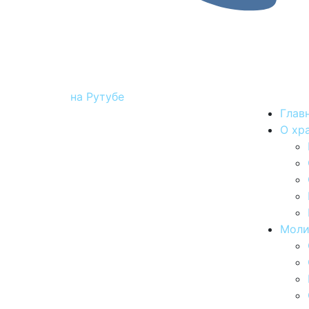
на Рутубе
Глав
О хр
Моли