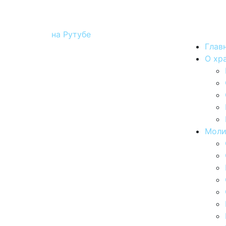
на Рутубе
Глав
О хр
Моли