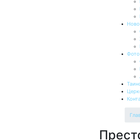
Ново
Фото
Таин
Церк
Конт
Гла
Прест