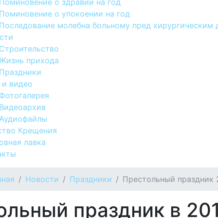
Поминовение о здравии на год
Поминовение о упокоении на год
Последование молебна больному пред хирургическим 
сти
Строительство
Жизнь прихода
Праздники
 и видео
Фотогалерея
Видеоархив
Аудиофайлы
ство Крещения
овная лавка
акты
вная
Новости
Праздники
Престольный праздник 
ольный праздник в 201