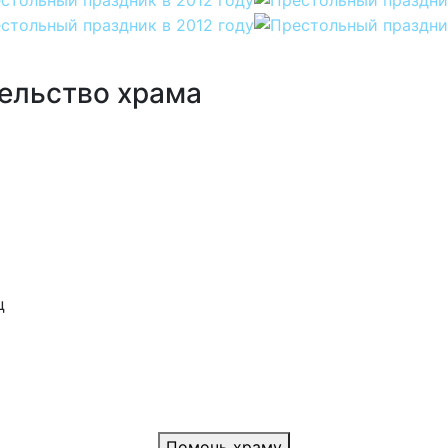
ельство храма
ц
Помочь храму