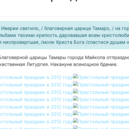
 Иверии светило, / благоверная царице Тамаро, / на го
ольбами твоими крепость даровавшая воем христолюби
 ниспровергшая, /моли Христа Бога /спастися душам 
й Благоверной царицы Тамары города Майкопа отпраздн
ественная Литургия. Накануне всенощное бдение.