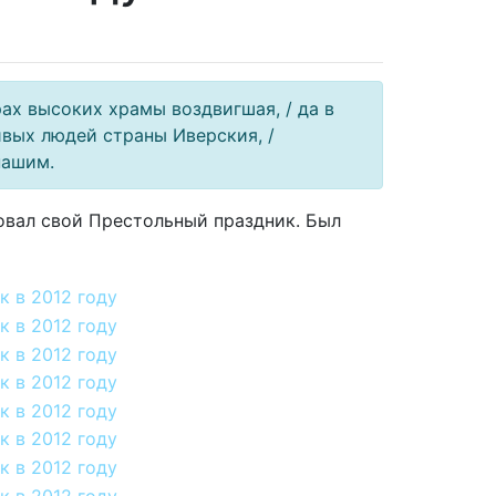
рах высоких храмы воздвигшая, / да в
вых людей страны Иверския, /
нашим.
овал свой Престольный праздник. Был