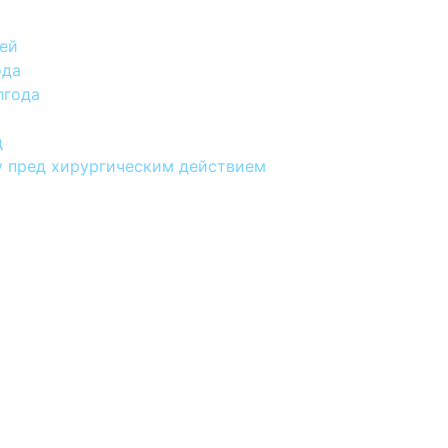
ней
ода
лгода
д
 пред хирургическим действием