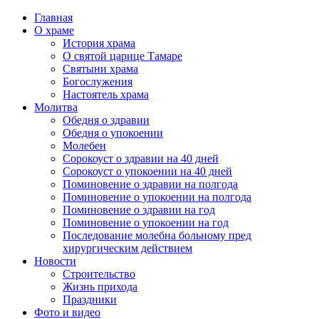
Главная
О храме
История храма
О святой царице Тамаре
Святыни храма
Богослужения
Настоятель храма
Молитва
Обедня о здравии
Обедня о упокоении
Молебен
Сорокоуст о здравии на 40 дней
Сорокоуст о упокоении на 40 дней
Поминовение о здравии на полгода
Поминовение о упокоении на полгода
Поминовение о здравии на год
Поминовение о упокоении на год
Последование молебна больному пред
хирургическим действием
Новости
Строительство
Жизнь прихода
Праздники
Фото и видео