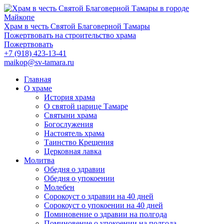
Храм в честь Святой Благоверной Тамары
Пожертвовать на строительство храма
Пожертвовать
+7 (918) 423-13-41
maikop@sv-tamara.ru
Главная
О храме
История храма
О святой царице Тамаре
Святыни храма
Богослужения
Настоятель храма
Таинство Крещения
Церковная лавка
Молитва
Обедня о здравии
Обедня о упокоении
Молебен
Сорокоуст о здравии на 40 дней
Сорокоуст о упокоении на 40 дней
Поминовение о здравии на полгода
Поминовение о упокоении на полгода