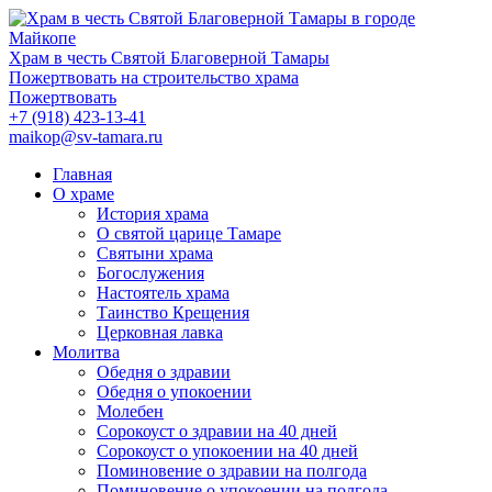
Храм в честь Святой Благоверной Тамары
Пожертвовать на строительство храма
Пожертвовать
+7 (918) 423-13-41
maikop@sv-tamara.ru
Главная
О храме
История храма
О святой царице Тамаре
Святыни храма
Богослужения
Настоятель храма
Таинство Крещения
Церковная лавка
Молитва
Обедня о здравии
Обедня о упокоении
Молебен
Сорокоуст о здравии на 40 дней
Сорокоуст о упокоении на 40 дней
Поминовение о здравии на полгода
Поминовение о упокоении на полгода