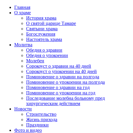
Главная
О храме
История храма
О святой царице Тамаре
Святыни храма
Богослужения
Настоятель храма
Молитва
Обедня о здравии
Обедня о упокоении
Молебен
Сорокоуст о здравии на 40 дней
Сорокоуст о упокоении на 40 дней
Поминовение о здравии на полгода
Поминовение о упокоении на полгода
Поминовение о здравии на год
Поминовение о упокоении на год
Последование молебна больному пред
хирургическим действием
Новости
Строительство
Жизнь прихода
Праздники
Фото и видео