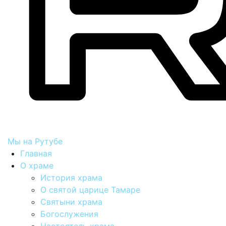
Мы на Рутубе
Главная
О храме
История храма
О святой царице Тамаре
Святыни храма
Богослужения