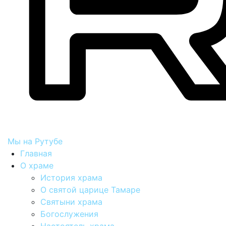
Мы на Рутубе
Главная
О храме
История храма
О святой царице Тамаре
Святыни храма
Богослужения