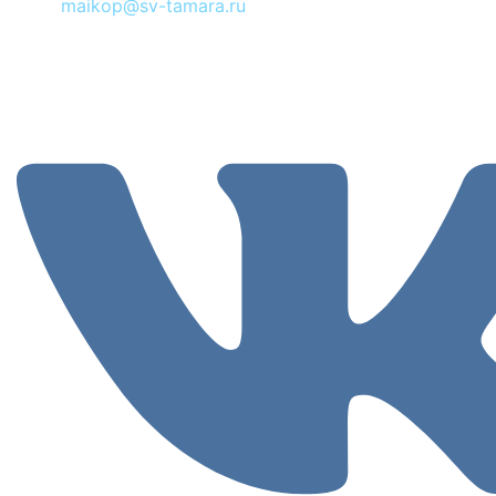
maikop@sv-tamara.ru