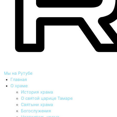
Мы на Рутубе
Главная
О храме
История храма
О святой царице Тамаре
Святыни храма
Богослужения