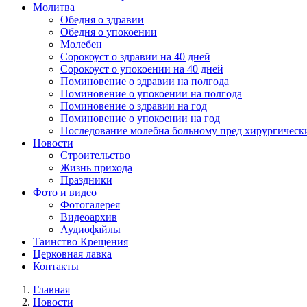
Молитва
Обедня о здравии
Обедня о упокоении
Молебен
Сорокоуст о здравии на 40 дней
Сорокоуст о упокоении на 40 дней
Поминовение о здравии на полгода
Поминовение о упокоении на полгода
Поминовение о здравии на год
Поминовение о упокоении на год
Последование молебна больному пред хирургическ
Новости
Строительство
Жизнь прихода
Праздники
Фото и видео
Фотогалерея
Видеоархив
Аудиофайлы
Таинство Крещения
Церковная лавка
Контакты
Главная
Новости