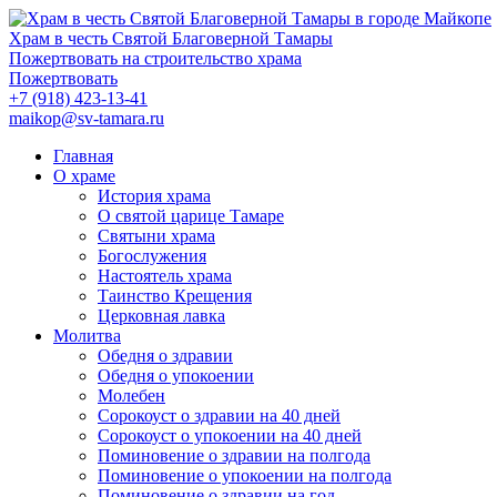
Храм в честь Святой Благоверной Тамары
Пожертвовать на строительство храма
Пожертвовать
+7 (918) 423-13-41
maikop@sv-tamara.ru
Главная
О храме
История храма
О святой царице Тамаре
Святыни храма
Богослужения
Настоятель храма
Таинство Крещения
Церковная лавка
Молитва
Обедня о здравии
Обедня о упокоении
Молебен
Сорокоуст о здравии на 40 дней
Сорокоуст о упокоении на 40 дней
Поминовение о здравии на полгода
Поминовение о упокоении на полгода
Поминовение о здравии на год