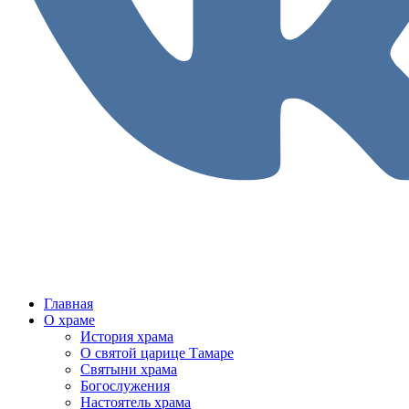
Главная
О храме
История храма
О святой царице Тамаре
Святыни храма
Богослужения
Настоятель храма